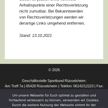
Anhaltspunkte einer Rechtsverletzung
nicht zumutbar. Bei Bekanntwerden
von Rechtsverletzungen werden wir
derartige Links umgehend entfernen.
Stand: 13.10.2021
© 2026
Geschäftsstelle Sportbund Rüsselsheim:
Am Treff 7a | 65428 Rüsselsheim | Telefon: 06142/12223 | Fax:
06142/63404 | E-Mail:
mail@sportbund-ruesselsheim.de
Um unsere Webseite für Euch optimal zu gestalten und
Rechtliches:
IMPRESSUM
|
SATZUNG
|
fortlaufend verbessern zu können, verwenden wir Cookies.
VEREINSKOOPERATIONEN
|
DATENSCHUTZERKLÄRUNG
|
Durch die weitere Nutzung der Webseite stimmt ihr der
DATENSCHUTZBELEHRUNG