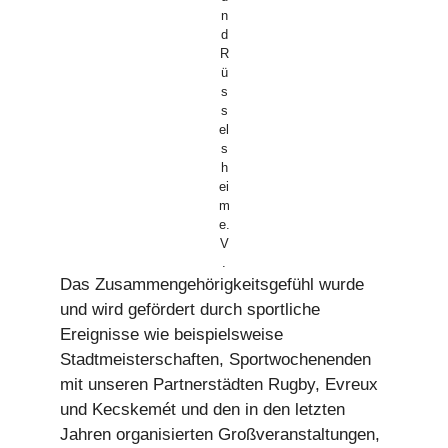
n
d
R
ü
s
s
el
s
h
ei
m
e.
V
.
Das Zusammengehörigkeitsgefühl wurde
und wird gefördert durch sportliche
Ereignisse wie beispielsweise
Stadtmeisterschaften, Sportwochenenden
mit unseren Partnerstädten Rugby, Evreux
und Kecskemét und den in den letzten
Jahren organisierten Großveranstaltungen,