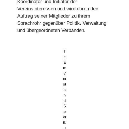
Koordinator und Initiator der
Vereinsinteressen und wird durch den
Auftrag seiner Mitglieder zu ihrem
Sprachrohr gegenüber Politik, Verwaltung
und übergeordneten Verbänden.
T
e
a
m
V
or
st
a
n
d
S
p
or
tb
u