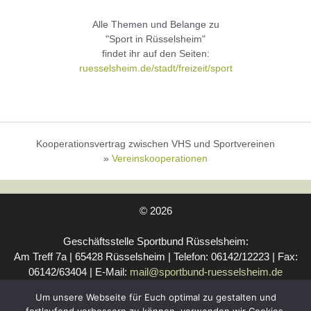
Alle Themen und Belange zu
"Sport in Rüsselsheim"
findet ihr auf den Seiten:
ruesselsheim.de/stadt/freizeit/sport
Kooperationsvertrag zwischen VHS und Sportvereinen
»
Vereinskooperationen
© 2026
Geschäftsstelle Sportbund Rüsselsheim:
Am Treff 7a | 65428 Rüsselsheim | Telefon: 06142/12223 | Fax:
06142/63404 | E-Mail:
mail@sportbund-ruesselsheim.de
Rechtliches:
IMPRESSUM
|
SATZUNG
|
Um unsere Webseite für Euch optimal zu gestalten und
VEREINSKOOPERATIONEN
|
DATENSCHUTZERKLÄRUNG
|