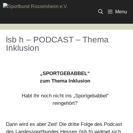
Zum
Inhalt
Menu
springen
lsb h – PODCAST – Thema
Inklusion
„SPORTGEBABBEL“
zum Thema Inklusion
Habt Ihr noch nicht ins „Sportgebabbel“
reingehört?
Dann wird es aber Zeit! Die dritte Folge des Podcast
des Landessportbundes Hessen (lsb h) widmet sich