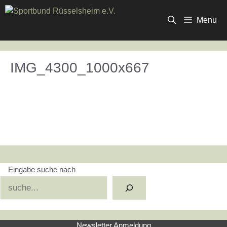
Zum
Inhalt
Menu
springen
IMG_4300_1000x667
Eingabe suche nach
Suchen
Newsletter Anmeldung