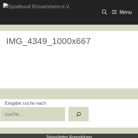
Zum
Inhalt
Menu
springen
IMG_4349_1000x667
Eingabe suche nach
Suchen
Newsletter Anmeldung