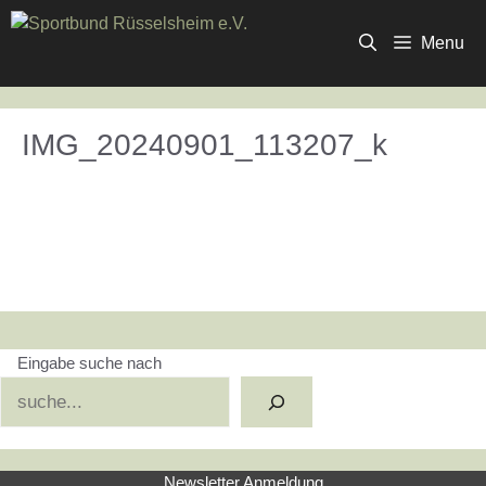
Zum
Inhalt
Menu
springen
IMG_20240901_113207_k
Eingabe suche nach
Suchen
Newsletter Anmeldung