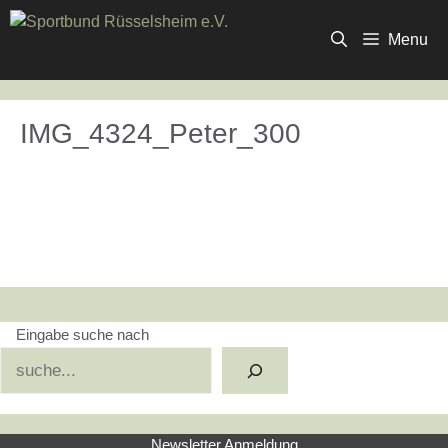
Zum
Inhalt
Menu
springen
IMG_4324_Peter_300
Eingabe suche nach
Suchen
Newsletter Anmeldung