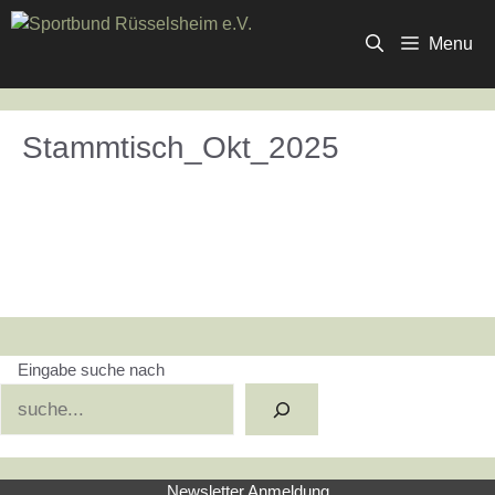
Zum
Inhalt
Menu
springen
Stammtisch_Okt_2025
Eingabe suche nach
Suchen
Newsletter Anmeldung