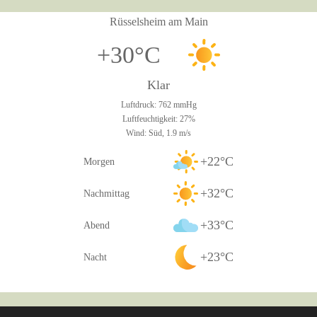
Rüsselsheim am Main
+30°C
Klar
Luftdruck: 762 mmHg
Luftfeuchtigkeit: 27%
Wind: Süd, 1.9 m/s
+22°C
Morgen
+32°C
Nachmittag
+33°C
Abend
+23°C
Nacht