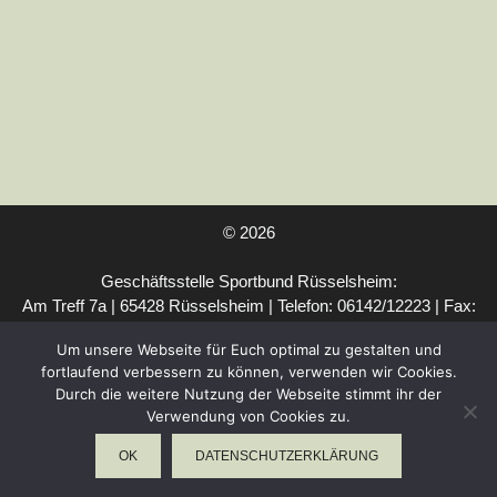
Pickleball, Tennis,…
Kategorien
Ballsport
,
Sport für Kinder
© 2026
Geschäftsstelle Sportbund Rüsselsheim:
Am Treff 7a | 65428 Rüsselsheim | Telefon: 06142/12223 | Fax:
06142/63404 | E-Mail:
mail@sportbund-ruesselsheim.de
Um unsere Webseite für Euch optimal zu gestalten und
Rechtliches:
IMPRESSUM
|
SATZUNG
|
fortlaufend verbessern zu können, verwenden wir Cookies.
VEREINSKOOPERATIONEN
|
DATENSCHUTZERKLÄRUNG
|
Durch die weitere Nutzung der Webseite stimmt ihr der
DATENSCHUTZBELEHRUNG
Verwendung von Cookies zu.
OK
DATENSCHUTZERKLÄRUNG
WebDesign Riedel