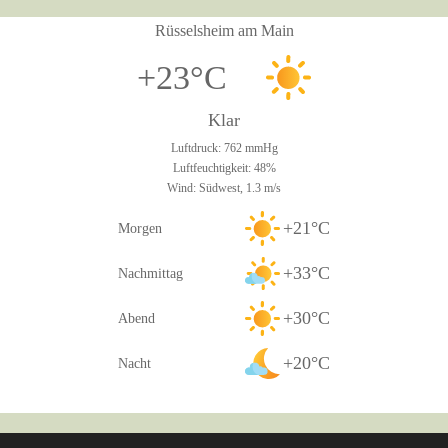
Rüsselsheim am Main
+23°C
Klar
Luftdruck: 762 mmHg
Luftfeuchtigkeit: 48%
Wind: Südwest, 1.3 m/s
+21°C
Morgen
+33°C
Nachmittag
+30°C
Abend
+20°C
Nacht