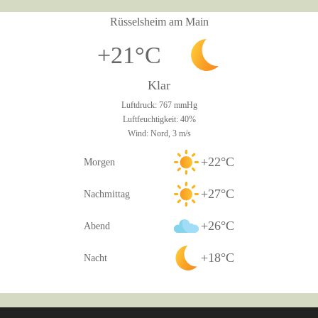
Rüsselsheim am Main
+21°C
Klar
Luftdruck: 767 mmHg
Luftfeuchtigkeit: 40%
Wind: Nord, 3 m/s
+22°C
Morgen
+27°C
Nachmittag
+26°C
Abend
+18°C
Nacht