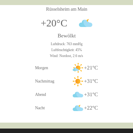
Rüsselsheim am Main
+20°C
Bewölkt
Luftdruck: 763 mmHg
Luftfeuchtigkeit: 45%
Wind: Nordost, 2.6 m/s
+21°C
Morgen
+31°C
Nachmittag
+31°C
Abend
+22°C
Nacht