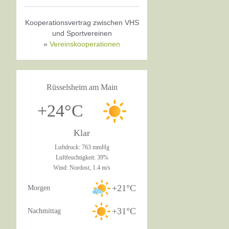
Kooperationsvertrag zwischen VHS
und Sportvereinen
»
Vereinskooperationen
Rüsselsheim am Main
+24°C
Klar
Luftdruck: 763 mmHg
Luftfeuchtigkeit: 39%
Wind: Nordost, 1.4 m/s
+21°C
Morgen
+31°C
Nachmittag