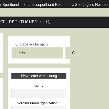
r Sportbund
» Landessportbund Hessen
» Sportjugend Hessen
KT
RECHTLICHES
Eingabe suche nach
Suchen
Newsletter Anmeldung
Name
Verein/Firma/Organisation...