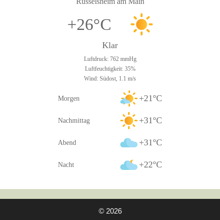
Rüsselsheim am Main
+26°C
Klar
Luftdruck: 762 mmHg
Luftfeuchtigkeit: 35%
Wind: Südost, 1.1 m/s
+21°C
Morgen
+31°C
Nachmittag
+31°C
Abend
+22°C
Nacht
© 2026