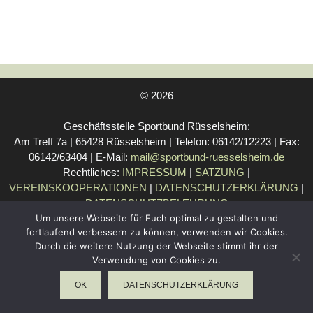
© 2026
Geschäftsstelle Sportbund Rüsselsheim:
Am Treff 7a | 65428 Rüsselsheim | Telefon: 06142/12223 | Fax:
06142/63404 | E-Mail:
mail@sportbund-ruesselsheim.de
Rechtliches:
IMPRESSUM
|
SATZUNG
|
VEREINSKOOPERATIONEN
|
DATENSCHUTZERKLÄRUNG
|
DATENSCHUTZBELEHRUNG
Um unsere Webseite für Euch optimal zu gestalten und
fortlaufend verbessern zu können, verwenden wir Cookies.
Durch die weitere Nutzung der Webseite stimmt ihr der
WebDesign Riedel
Verwendung von Cookies zu.
OK
DATENSCHUTZERKLÄRUNG