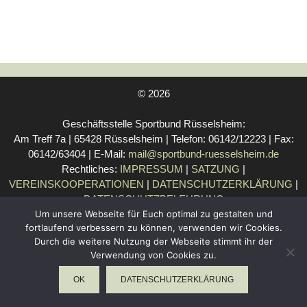
© 2026
Geschäftsstelle Sportbund Rüsselsheim:
Am Treff 7a | 65428 Rüsselsheim | Telefon: 06142/12223 | Fax:
06142/63404 | E-Mail:
mail@sportbund-ruesselsheim.de
Rechtliches:
IMPRESSUM
|
SATZUNG
|
VEREINSKOOPERATIONEN
|
DATENSCHUTZERKLÄRUNG
|
DATENSCHUTZBELEHRUNG
Um unsere Webseite für Euch optimal zu gestalten und
fortlaufend verbessern zu können, verwenden wir Cookies.
Durch die weitere Nutzung der Webseite stimmt ihr der
WebDesign Riedel
Verwendung von Cookies zu.
OK
DATENSCHUTZERKLÄRUNG