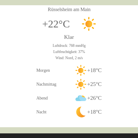
Rüsselsheim am Main
+22°C
Klar
Luftdruck: 768 mmHg
Luftfeuchtigkeit: 37%
Wind: Nord, 2 m/s
+18°C
Morgen
+25°C
Nachmittag
+26°C
Abend
+18°C
Nacht