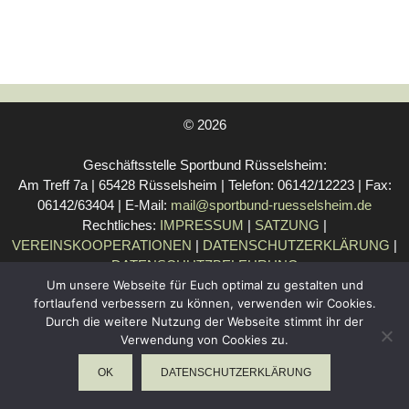
© 2026
Geschäftsstelle Sportbund Rüsselsheim:
Am Treff 7a | 65428 Rüsselsheim | Telefon: 06142/12223 | Fax:
06142/63404 | E-Mail:
mail@sportbund-ruesselsheim.de
Rechtliches:
IMPRESSUM
|
SATZUNG
|
VEREINSKOOPERATIONEN
|
DATENSCHUTZERKLÄRUNG
|
DATENSCHUTZBELEHRUNG
Um unsere Webseite für Euch optimal zu gestalten und
fortlaufend verbessern zu können, verwenden wir Cookies.
Durch die weitere Nutzung der Webseite stimmt ihr der
WebDesign Riedel
Verwendung von Cookies zu.
OK
DATENSCHUTZERKLÄRUNG