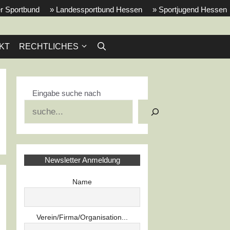
r Sportbund
» Landessportbund Hessen
» Sportjugend Hessen
KT
RECHTLICHES
Eingabe suche nach
Suchen
Newsletter Anmeldung
Name
Verein/Firma/Organisation...