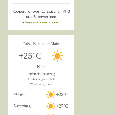
Kooperationsvertrag zwischen VHS
und Sportvereinen
»
Vereinskooperationen
Rüsselsheim am Main
+25°C
Klar
Luftdruck: 766 mmHg
Luftfeuchtigkeit: 36%
Wind: West, 3 m/s
+22°C
Morgen
+27°C
Nachmittag