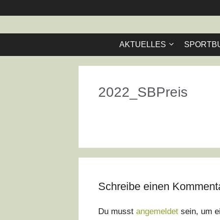
Zum
Inhalt
springen
AKTUELLES
SPORTB
2022_SBPreis
Schreibe einen Komment
Du musst
angemeldet
sein, um e